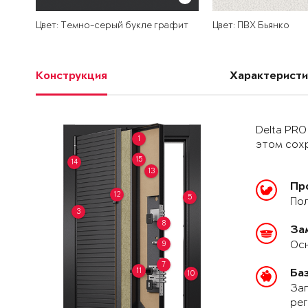
Цвет: Темно-серый букле графит
Цвет: ПВХ Бьянко
Конструкция
Характеристи
Delta PRO
1
этом сохр
15
14
13
Пр
12
5
Пол
3
8
За
Осн
9
7
11
Ба
10
Зап
рег