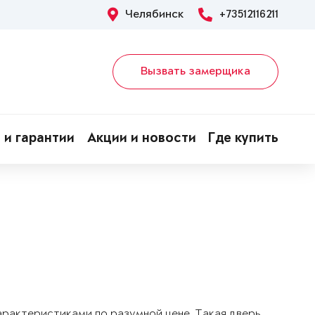
Челябинск
+73512116211
Вызвать замерщика
 и гарантии
Акции и новости
Где купить
арактеристиками по разумной цене. Такая дверь