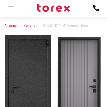
Главная
Каталог
DIAMOND F MP Колоре Неро