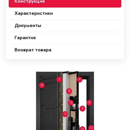
Конструкция
Характеристики
Документы
Гарантия
Возврат товара
1
4
14
8
13
5
9
3
12
11