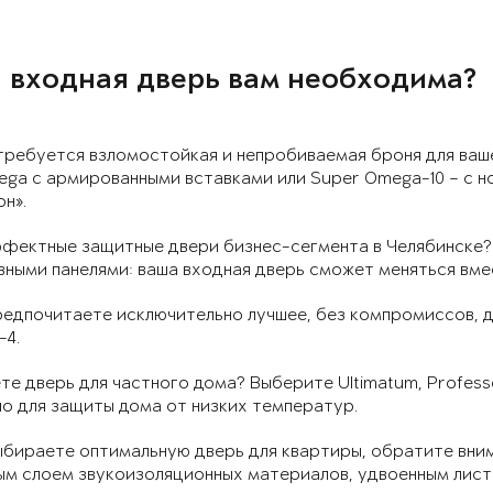
 входная дверь вам необходима?
требуется взломостойкая и непробиваемая броня для ваше
ega с армированными вставками или Super Omega-10 – с 
н».
фектные защитные двери бизнес-сегмента в Челябинске? 
ными панелями: ваша входная дверь сможет меняться вме
редпочитаете исключительно лучшее, без компромиссов, д
-4.
е дверь для частного дома? Выберите Ultimatum, Professo
о для защиты дома от низких температур.
ыбираете оптимальную дверь для квартиры, обратите вним
ым слоем звукоизоляционных материалов, удвоенным лист