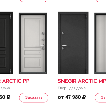
 ARCTIC PP
SNEGIR ARCTIC M
 дома
Дверь для дома
260
от 47 980
Заказать
За