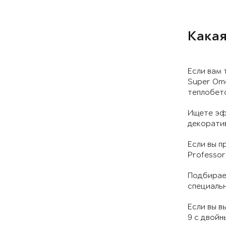
Какая
Если вам 
Super Om
теплобето
Ищете эф
декоратив
Если вы п
Professor
Подбирает
специальн
Если вы в
9 с двойн