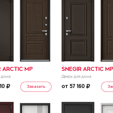
R ARCTIC MP
SNEGIR ARCTIC M
 дома
Дверь для дома
510
от 57 160
Заказать
За