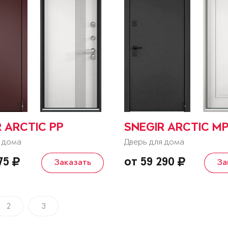
 ARCTIC PP
SNEGIR ARCTIC M
 дома
Дверь для дома
675
от 59 290
Заказать
За
2
3