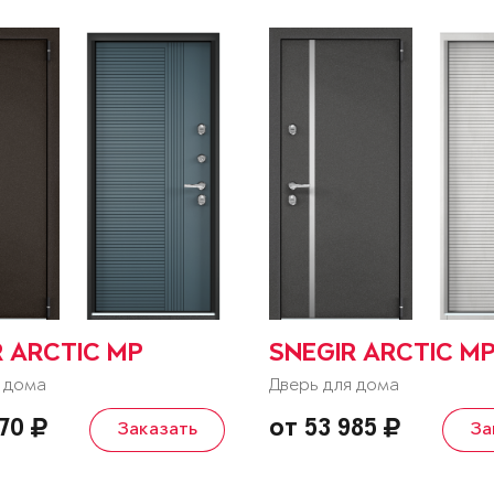
R ARCTIC MP
SNEGIR ARCTIC M
 дома
Дверь для дома
070
от 53 985
Заказать
За