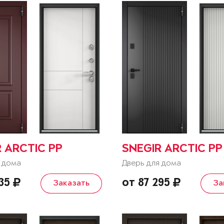
 ARCTIC PP
SNEGIR ARCTIC PP
 дома
Дверь для дома
635
от 87 295
Заказать
За