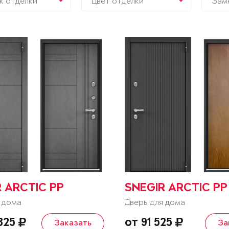
к отделки
Цвет отделки
Зам
 ARCTIC PP
SNEGIR ARCTIC PP
 дома
Дверь для дома
 825
от 91 525
Заказать
За