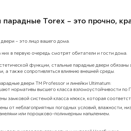
 парадные Torex – это прочно, кр
двери – это лицо вашего дома.
 них в первую очередь смотрят обитатели и гости дома.
стетической функции, стальные парадные двери обязаны
, а также сопротивляться влиянию внешней среды.
арадные двери ТМ Professor и линейки Ultimatum:
ают нормативы высшего класса взломоустойчивости по ГО
ены замковой системой класса »люкс», которая соответс
ны от неблагоприятных погодных условий, влажности, ни
анелями или порошково-полимерным напылением.