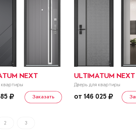
ATUM NEXT
ULTIMATUM NEXT
 квартиры
Дверь для квартиры
885
от 146 025
Заказать
За
2
3