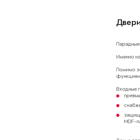
Двери
Парадные 
Именно на
Помимо э
функциями
Входные п
превыш
снабж
защище
MDF-п